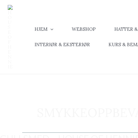
Hopp
rett
til
innholdet
HJEM
WEBSHOP
HATTER 
INTERIØR & EKSTERIØR
KURS & BE
SMYKKEOPPBEV