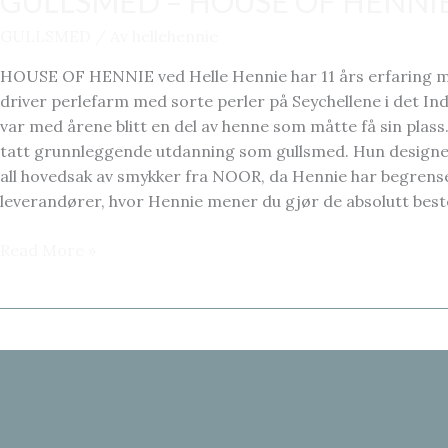
GULLSMED – HOUSE OF HENNI
GULLSMED
/ Av
hellehennie
HOUSE OF HENNIE ved Helle Hennie har 11 års erfaring me
driver perlefarm med sorte perler på Seychellene i det Indi
var med årene blitt en del av henne som måtte få sin plas
tatt grunnleggende utdanning som gullsmed. Hun designe
all hovedsak av smykker fra NOOR, da Hennie har begrense
leverandører, hvor Hennie mener du gjør de absolutt best
GULLSMED
Read More »
–
HOUSE
OF
HENNIE