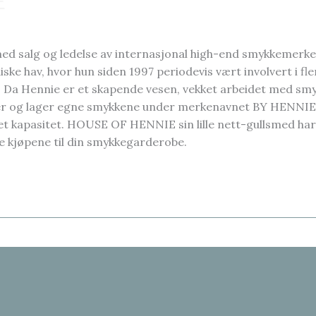
E
d salg og ledelse av internasjonal high-end smykkemerke
ske hav, hvor hun siden 1997 periodevis vært involvert i fl
s. Da Hennie er et skapende vesen, vekket arbeidet med sm
r og lager egne smykkene under merkenavnet BY HENNIE i
t kapasitet. HOUSE OF HENNIE sin lille nett-gullsmed har
e kjøpene til din smykkegarderobe.