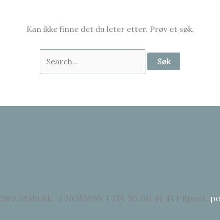
Kan ikke finne det du leter etter. Prøv et søk.
Søk
etter:
369 Stabekk I NORWAY I Tlf. 95 00 41 41 I Epost.
po