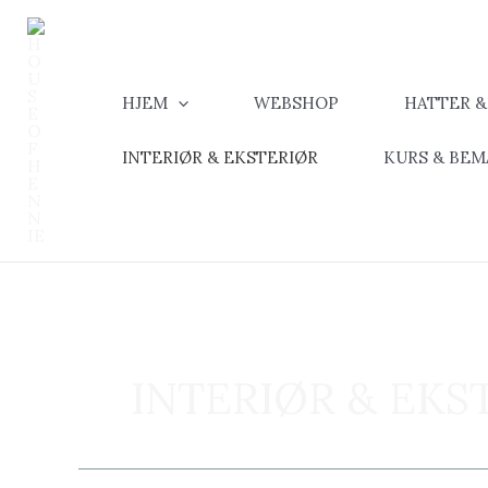
Hopp
rett
til
innholdet
HJEM
WEBSHOP
HATTER 
INTERIØR & EKSTERIØR
KURS & BE
INTERIØR & EKS