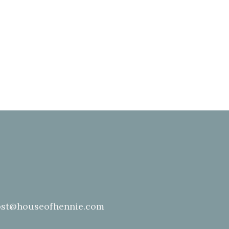
st@houseofhennie.com