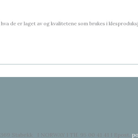
ne, hva de er laget av og kvalitetene som brukes i klesprodu
369 Stabekk I NORWAY I Tlf. 95 00 41 41 I Epost.
po