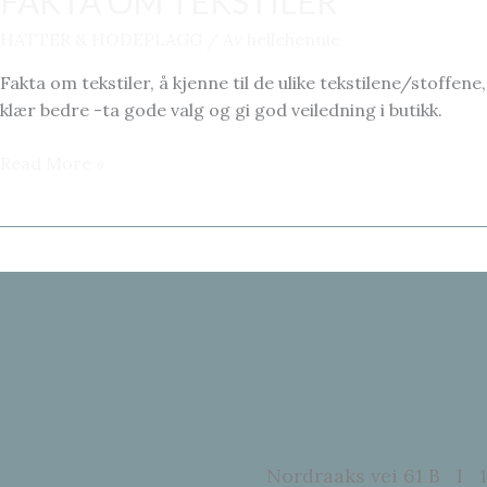
FAKTA OM TEKSTILER
HATTER & HODEPLAGG
/ Av
hellehennie
Fakta om tekstiler, å kjenne til de ulike tekstilene/stoffe
klær bedre -ta gode valg og gi god veiledning i butikk.
FAKTA
Read More »
OM
TEKSTILER
Nordraaks vei 61 B I 1