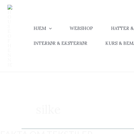
Hopp
rett
til
innholdet
HJEM
WEBSHOP
HATTER 
INTERIØR & EKSTERIØR
KURS & BE
silke