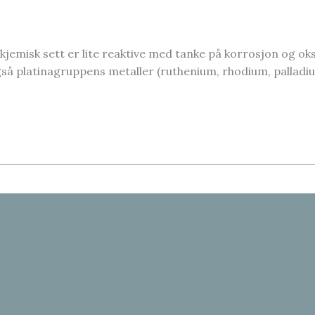
sk sett er lite reaktive med tanke på korrosjon og oksid
også platinagruppens metaller (ruthenium, rhodium, pallad