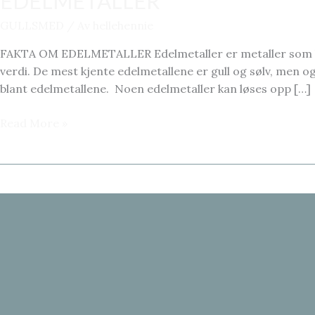
EDELMETALLER
GULLSMED
/ Av
hellehennie
FAKTA OM EDELMETALLER Edelmetaller er metaller som kjemi
verdi. De mest kjente edelmetallene er gull og sølv, men 
blant edelmetallene. Noen edelmetaller kan løses opp […]
EDELMETALLER
Read More »