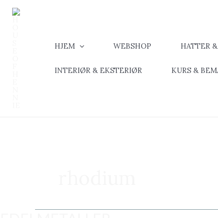
Hopp
rett
til
innholdet
HJEM
WEBSHOP
HATTER 
INTERIØR & EKSTERIØR
KURS & BE
rhodium