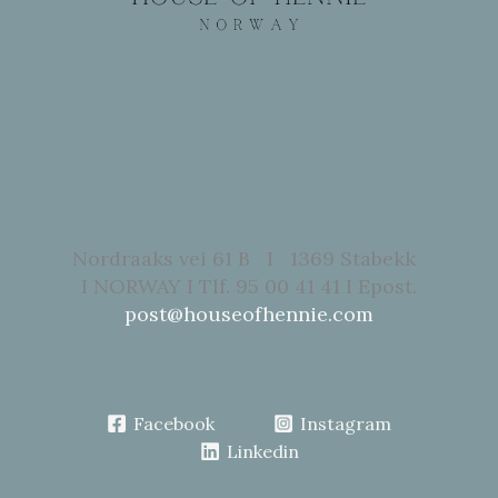
Nordraaks vei 61 B I 1369 Stabekk
I NORWAY I Tlf. 95 00 41 41 I Epost.
post@houseofhennie.com
Facebook
Instagram
Linkedin