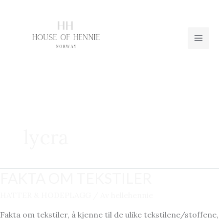
Hopp
rett
til
innholdet
lycra
FAKTA OM TEKSTILER
HATTER & HODEPLAGG
/ Av
hellehennie
Fakta om tekstiler, å kjenne til de ulike tekstilene/stoffene,