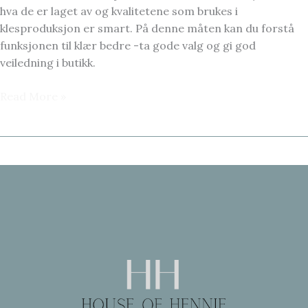
hva de er laget av og kvalitetene som brukes i
klesproduksjon er smart. På denne måten kan du forstå
funksjonen til klær bedre -ta gode valg og gi god
veiledning i butikk.
FAKTA
Read More »
OM
TEKSTILER