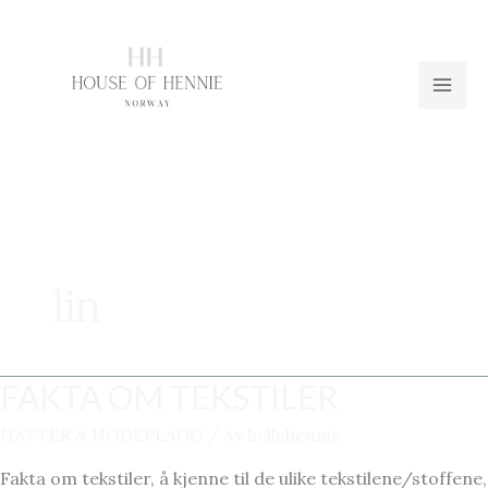
Hopp
rett
til
innholdet
lin
FAKTA OM TEKSTILER
HATTER & HODEPLAGG
/ Av
hellehennie
Fakta om tekstiler, å kjenne til de ulike tekstilene/stoffene,