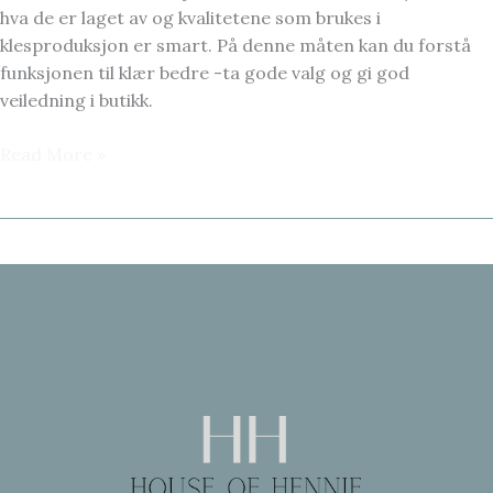
hva de er laget av og kvalitetene som brukes i
klesproduksjon er smart. På denne måten kan du forstå
funksjonen til klær bedre -ta gode valg og gi god
veiledning i butikk.
FAKTA
Read More »
OM
TEKSTILER