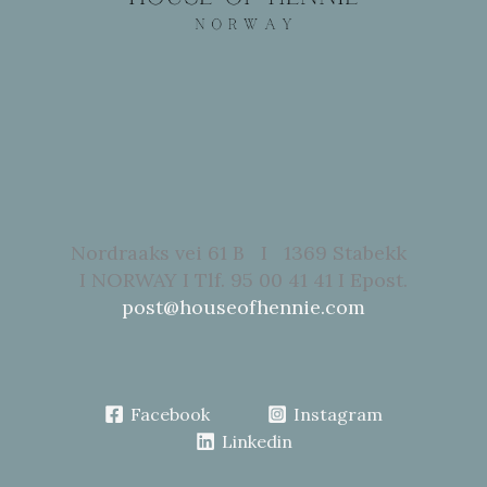
Nordraaks vei 61 B I 1369 Stabekk
I NORWAY I Tlf. 95 00 41 41 I Epost.
post@houseofhennie.com
Facebook
Instagram
Linkedin