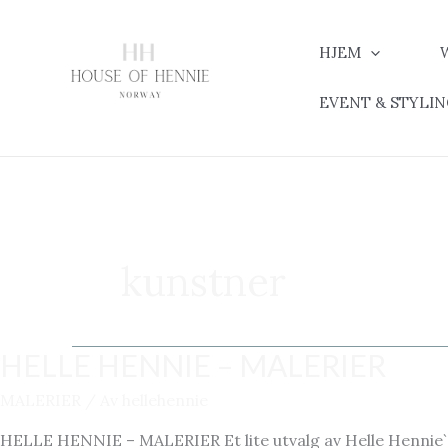
Hopp
rett
HJEM
til
innholdet
EVENT & STYLI
kunstner
HELLE HENNIE – MALERIER
MALERIER
/ Av
hellehennie
HELLE HENNIE – MALERIER Et lite utvalg av Helle Hennie`s ma