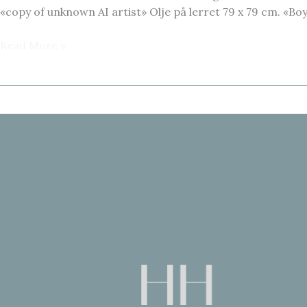
«copy of unknown AI artist» Olje på lerret 79 x 79 cm. «Boy
HELLE
Read More »
HENNIE
–
MALERIER