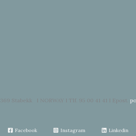
369 Stabekk I NORWAY I Tlf. 95 00 41 41 I Epost.
po
Facebook
Instagram
Linkedin