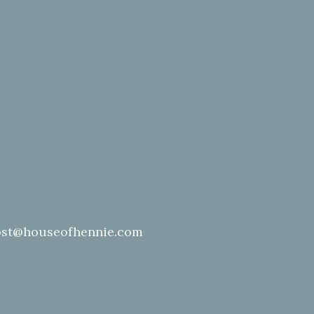
st@houseofhennie.com