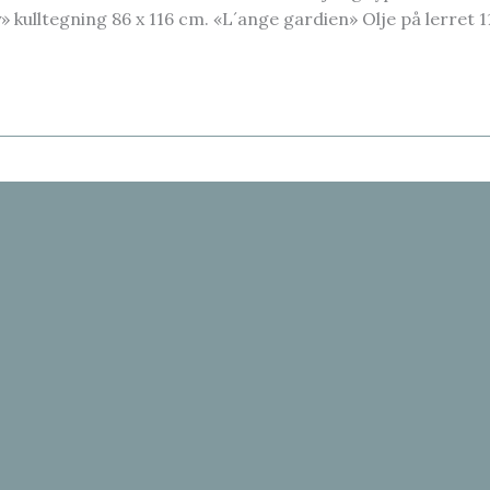
» kulltegning 86 x 116 cm. «L´ange gardien» Olje på lerret 1