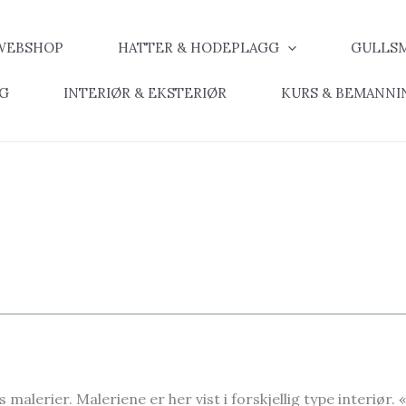
WEBSHOP
HATTER & HODEPLAGG
GULLS
NG
INTERIØR & EKSTERIØR
KURS & BEMANNI
lerier. Maleriene er her vist i forskjellig type interiør. 