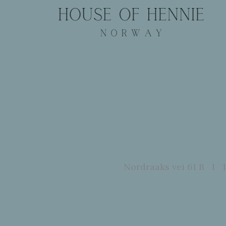
Nordraaks vei 61 B I 1