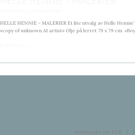
HELLE HENNIE – MALERIER
MALERIER
/ Av
hellehennie
HELLE HENNIE – MALERIER Et lite utvalg av Helle Hennie`s ma
«copy of unknown AI artist» Olje på lerret 79 x 79 cm. «Boy
HELLE
Read More »
HENNIE
–
MALERIER
Nordraaks vei 61 B I 1