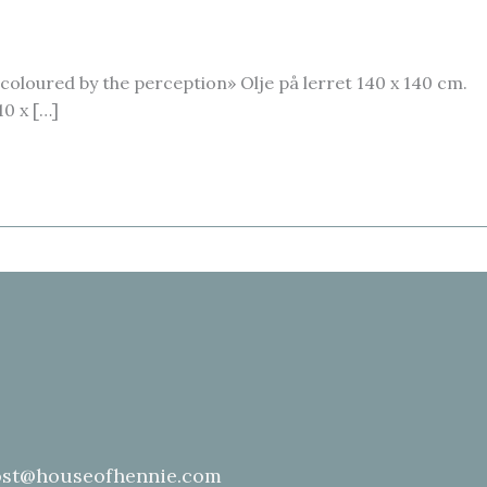
«coloured by the perception» Olje på lerret 140 x 140 cm.
10 x […]
st@houseofhennie.com