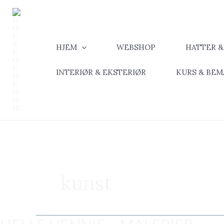
Hopp
rett
til
innholdet
HJEM
WEBSHOP
HATTER 
INTERIØR & EKSTERIØR
KURS & BE
kunst