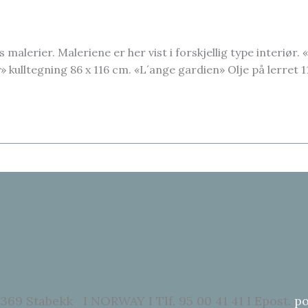
lerier. Maleriene er her vist i forskjellig type interiør. 
» kulltegning 86 x 116 cm. «L´ange gardien» Olje på lerret 1
369 Stabekk I NORWAY I Tlf. 95 00 41 41 I Epost.
po