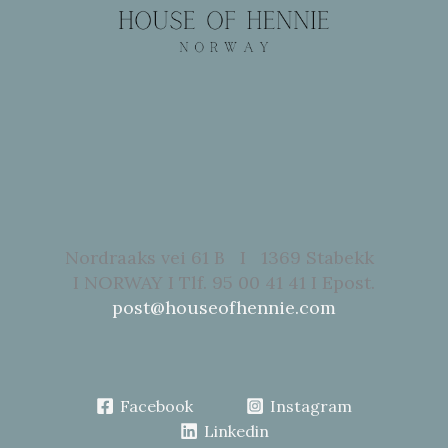
Nordraaks vei 61 B I 1369 Stabekk
I NORWAY I Tlf. 95 00 41 41 I Epost.
post@houseofhennie.com
Facebook
Instagram
Linkedin