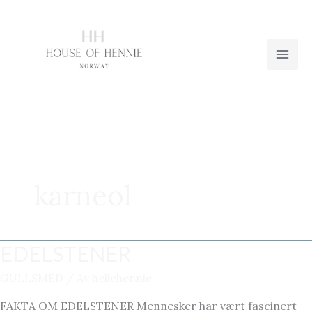
Hopp
rett
til
innholdet
karneol
EDELSTENER
GULLSMED
/ Av
hellehennie
FAKTA OM EDELSTENER Mennesker har vært fascinert