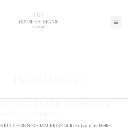
Hopp
rett
til
innholdet
Helle Hennie
HELLE HENNIE – MALERIER
MALERIER
/ Av
hellehennie
HELLE HENNIE – MALERIER Et lite utvalg av Helle