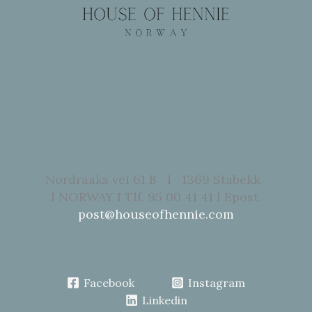
Nordraaks vei 61 B I 1369 Stabekk
I NORWAY I Tlf. 95 00 41 41 I Epost.
post@houseofhennie.com
Facebook
Instagram
Linkedin