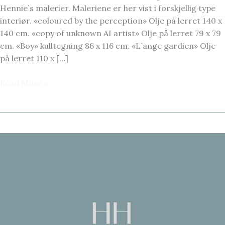
Hennie`s malerier. Maleriene er her vist i forskjellig type
interiør. «coloured by the perception» Olje på lerret 140 x
140 cm. «copy of unknown AI artist» Olje på lerret 79 x 79
cm. «Boy» kulltegning 86 x 116 cm. «L´ange gardien» Olje
på lerret 110 x […]
HELLE
Read More »
HENNIE
–
MALERIER