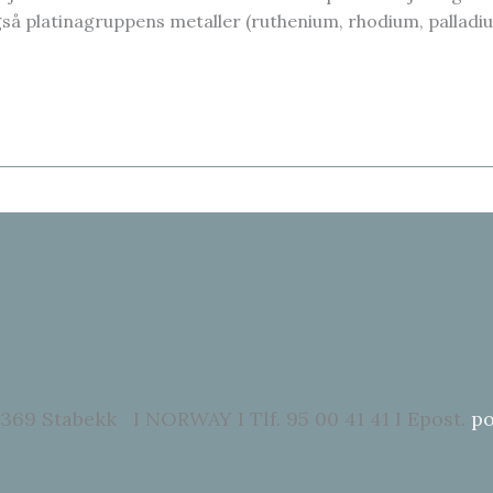
også platinagruppens metaller (ruthenium, rhodium, pallad
369 Stabekk I NORWAY I Tlf. 95 00 41 41 I Epost.
po