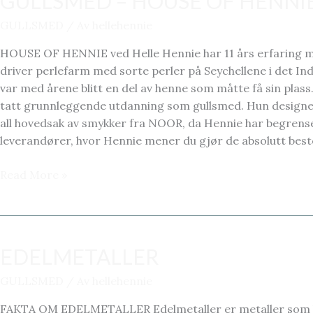
GULLSMED – HOUSE OF HENNI
GULLSMED
/ Av
hellehennie
HOUSE OF HENNIE ved Helle Hennie har 11 års erfaring me
driver perlefarm med sorte perler på Seychellene i det Indi
var med årene blitt en del av henne som måtte få sin plas
tatt grunnleggende utdanning som gullsmed. Hun designe
all hovedsak av smykker fra NOOR, da Hennie har begrense
leverandører, hvor Hennie mener du gjør de absolutt best
GULLSMED
Read More »
–
HOUSE
OF
HENNIE
EDELMETALLER
GULLSMED
/ Av
hellehennie
FAKTA OM EDELMETALLER Edelmetaller er metaller som kjemi