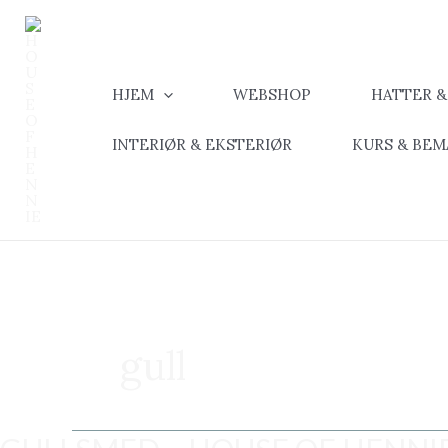
Hopp
rett
til
innholdet
HJEM
WEBSHOP
HATTER 
INTERIØR & EKSTERIØR
KURS & BE
gull