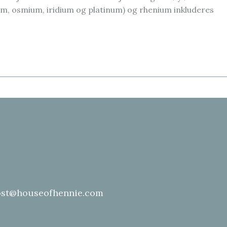
ium, osmium, iridium og platinum) og rhenium inkluderes
st@houseofhennie.com