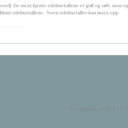
verdi. De mest kjente edelmetallene er gull og sølv, men 
blant edelmetallene. Noen edelmetaller kan løses opp
EDELMETALLER
Read More »
Nordraaks vei 61 B I 1