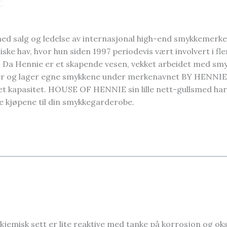
E
d salg og ledelse av internasjonal high-end smykkemerke
ske hav, hvor hun siden 1997 periodevis vært involvert i fl
s. Da Hennie er et skapende vesen, vekket arbeidet med sm
r og lager egne smykkene under merkenavnet BY HENNIE i
t kapasitet. HOUSE OF HENNIE sin lille nett-gullsmed har
e kjøpene til din smykkegarderobe.
sk sett er lite reaktive med tanke på korrosjon og oksid