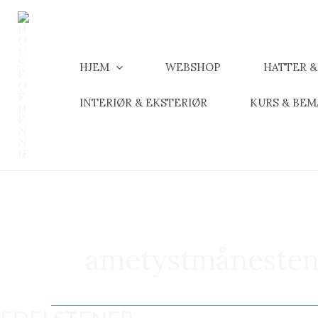
Hopp
rett
til
innholdet
HJEM
WEBSHOP
HATTER 
INTERIØR & EKSTERIØR
KURS & BE
ametystmåneste