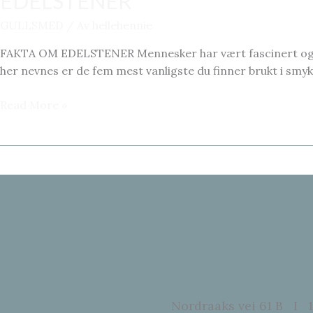
EDELSTENER
GULLSMED
/ Av
hellehennie
FAKTA OM EDELSTENER Mennesker har vært fascinert og intere
her nevnes er de fem mest vanligste du finner brukt i smyk
EDELSTENER
Read More »
Nordraaks vei 61 B I 1