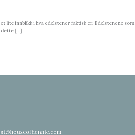
 lite innblikk i hva edelstener faktisk er. Edelstenene som
 dette […]
st@houseofhennie.com