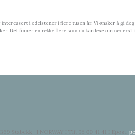
ssert i edelstener i flere tusen år. Vi ønsker å gi deg et
ker. Det finner en rekke flere som du kan lese om nederst i
369 Stabekk I NORWAY I Tlf. 95 00 41 41 I Epost.
po